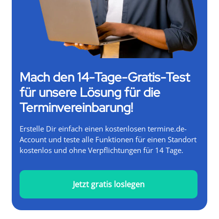
Mach den 14-Tage-Gratis-Test
für unsere Lösung für die
Terminvereinbarung!
Erstelle Dir einfach einen kostenlosen termine.de-
Account und teste alle Funktionen für einen Standort
kostenlos und ohne Verpflichtungen für 14 Tage.
Jetzt gratis loslegen