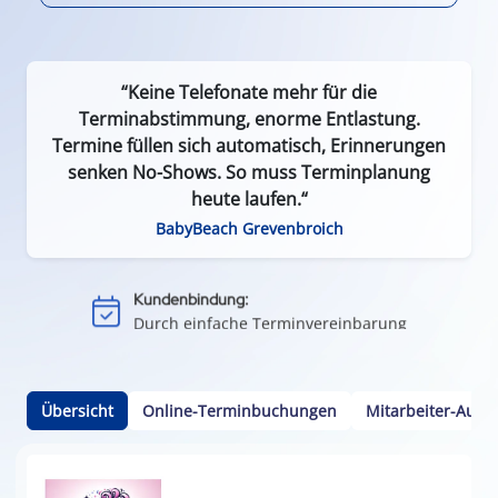
“Keine Telefonate mehr für die
Terminabstimmung, enorme Entlastung.
Termine füllen sich automatisch, Erinnerungen
senken No-Shows. So muss Terminplanung
Effizient & zeitsparend:
heute laufen.“
Weniger Leerlauf durch Terminausfälle
BabyBeach Grevenbroich
Einfach & flexibel:
Keine App oder Installation nötig
Kundenbindung:
Durch einfache Terminvereinbarung
Kalenderintegration:
Termine per Klick in den Smartphone-Kalender
Übersicht
Online-Terminbuchungen
Mitarbeiter-Ausw