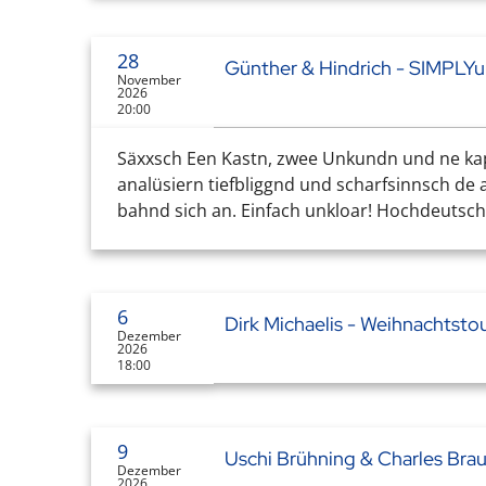
28
Günther & Hindrich - SIMPLYu
November
2026
20:00
Säxxsch Een Kastn, zwee Unkundn und ne kap
analüsiern tiefbliggnd und scharfsinnsch de
bahnd sich an. Einfach unkloar! Hochdeutsch E
6
Dirk Michaelis - Weihnachtst
Dezember
2026
18:00
9
Uschi Brühning & Charles Braue
Dezember
2026