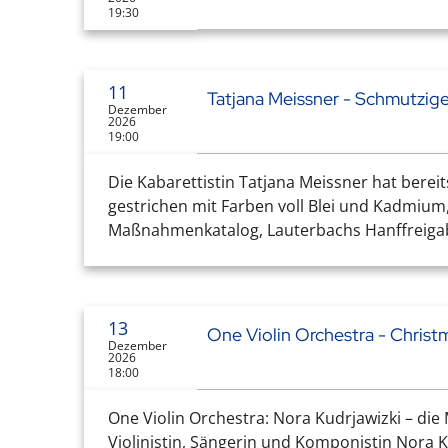
19:30
11
Tatjana Meissner - Schmutzige
Dezember
2026
19:00
Die Kabarettistin Tatjana Meissner hat berei
gestrichen mit Farben voll Blei und Kadmiu
Maßnahmenkatalog, Lauterbachs Hanffreigabe 
13
One Violin Orchestra - Chris
Dezember
2026
18:00
One Violin Orchestra: Nora Kudrjawizki – die
Violinistin, Sängerin und Komponistin Nora Ku