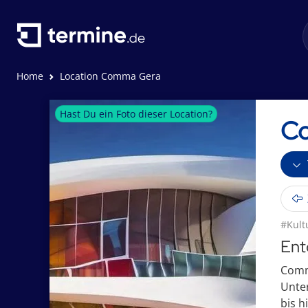
Home
Location Comma Gera
Hast Du ein Foto dieser Location?
C
#Kult
Ent
Comma
Unter
bis hi