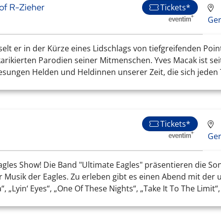
of R-Zieher
Tickets*
Ge
lt er in der Kürze eines Lidschlags von tiefgreifenden Poin
arikierten Parodien seiner Mitmenschen. Yves Macak ist seit
besungen Helden und Heldinnen unserer Zeit, die sich jeden T
Tickets*
Ge
e Eagles Show! Die Band "Ultimate Eagles" präsentieren die 
er Musik der Eagles. Zu erleben gibt es einen Abend mit 
, „Lyin‘ Eyes“, „One Of These Nights“, „Take It To The Limit“, .