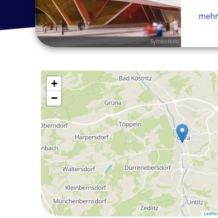
mehr
Symbolbild
+
−
Leaflet