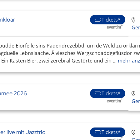
nkloar
Tickets*
Ge
udde Eiorfeile sins Padendrezebbd, um de Weld zu orklärn
 agduelle Lebnslaache. Ä viesches Wergschdaddgeflüsdor zwi
in Kasten Bier, zwei zerebral Gestörte und ein ...
mehr anz
ournee 2026
Tickets*
Ge
r live mit Jazztrio
Tickets*
Ge