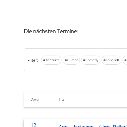
Die nächsten Termine:
Filter:
#Konzerte
#Humor
#Comedy
#Kabarett
#
Datum
Titel
12
Anny Hartmann - Klima-Baller