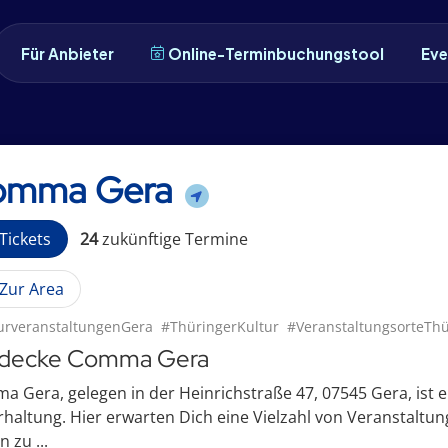
Für Anbieter
Online-Terminbuchungstool
Eve
omma Gera
Tickets
24
zukünftige
Termin
e
Zur Area
urveranstaltungenGera
#ThüringerKultur
#VeranstaltungsorteTh
decke Comma Gera
 Gera, gelegen in der Heinrichstraße 47, 07545 Gera, ist 
haltung. Hier erwarten Dich eine Vielzahl von Veranstalt
n zu ...