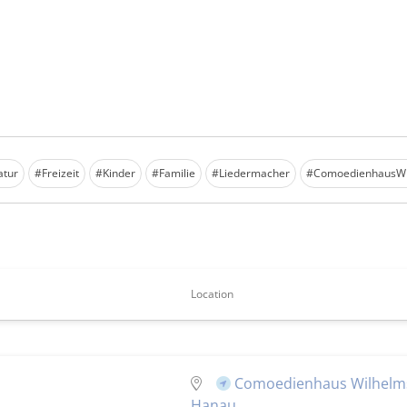
atur
#Freizeit
#Kinder
#Familie
#Liedermacher
#ComoedienhausWi
Location
Comoedienhaus Wilhelm
Hanau