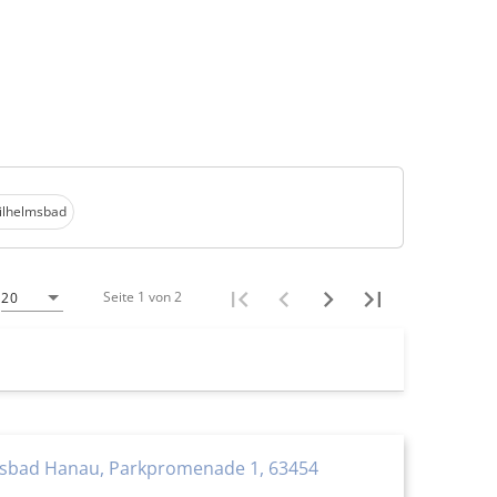
lhelmsbad
Seite 1 von 2
20
sbad Hanau, Parkpromenade 1, 63454