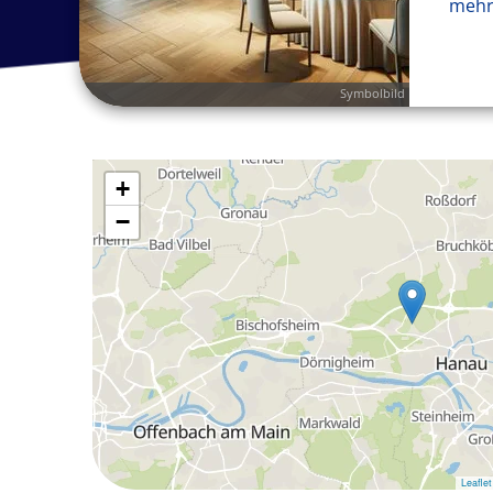
mehr
Symbolbild
+
−
Leaflet