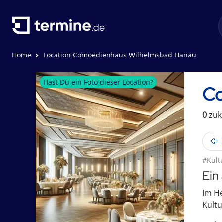
Home
Location Comoedienhaus Wilhelmsbad Hanau
Hast Du ein Foto dieser Location?
Co
0
zuk
#Kult
Ein
Im He
Kultu