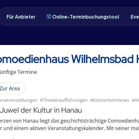
Für Anbieter
Online-Terminbuchungstool
Eve
moedienhaus Wilhelmsbad
ünftige
Termin
e
Zur Area
urveranstaltungen
#Theateraufführungen
#KonzerteInHanau
#Hi
 Juwel der Kultur in Hanau
rzen von Hanau liegt das geschichtsträchtige Comoedienha
r und einem aktiven Veranstaltungskalender. Mit seiner mal