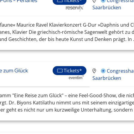
 Pons - Perianes
Congresshal
Tickets*
Saarbrücken
 faune« Maurice Ravel Klavierkonzert G-Dur »Daphnis und C
ianes, Klavier Die griechisch-römische Sagenwelt gehört zu 
nd Geschichten, der bis heute Kunst und Denken prägt. In .
se zum Glück
Tickets*
Congresshal
Saarbrücken
ramm "Eine Reise zum Glück" – eine Feel-Good-Show, die nic
gt. Dr. Biyons Kattilathu nimmt uns mit seinem einzigartig
ier geht es nicht nur um kurzweilige Unterhaltung, sondern 