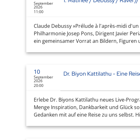
1. Matinée / Debussy / Ravel //
September
2026
11:00
Claude Debussy »Prélude à l'après-midi d'un
Philharmonie Josep Pons, Dirigent Javier Per
ein gemeinsamer Vorrat an Bildern, Figuren u
10
Dr. Biyon Kattilathu - Eine Rei
September
2026
20:00
Erlebe Dr. Biyons Kattilathu neues Live-Prog
Menge Inspiration, Dankbarkeit und Glück sor
Gedanken mit auf eine Reise zu uns selbst. H