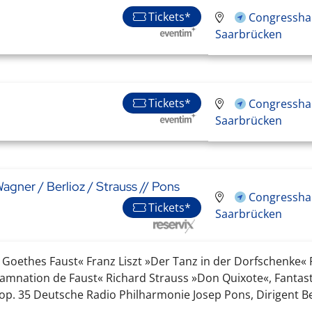
Tickets*
Congresshal
Saarbrücken
Tickets*
Congresshal
Saarbrücken
Wagner / Berlioz / Strauss // Pons
Congresshal
Tickets*
Saarbrücken
oethes Faust« Franz Liszt »Der Tanz in der Dorfschenke« 
damnation de Faust« Richard Strauss »Don Quixote«, Fantas
 op. 35 Deutsche Radio Philharmonie Josep Pons, Dirigent Ben