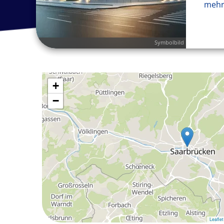
mehr
Symbolbild
+
−
Leaflet