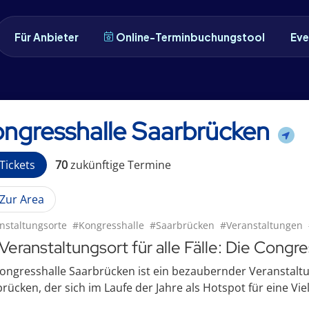
Für Anbieter
Online-Terminbuchungstool
Eve
ngresshalle Saarbrücken
Tickets
70
zukünftige
Termin
e
Zur Area
nstaltungsorte
#Kongresshalle
#Saarbrücken
#Veranstaltungen
 Veranstaltungsort für alle Fälle: Die Congr
ongresshalle Saarbrücken ist ein bezaubernder Veranstaltu
rücken, der sich im Laufe der Jahre als Hotspot für eine Vielz