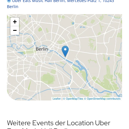
Uber Eats Music Hall Berlin, Mercedes-Platz 1, 10243
Berlin
+
−
Leaflet
|
© OpenMapTiles
© OpenStreetMap contributors
Weitere Events der Location Uber