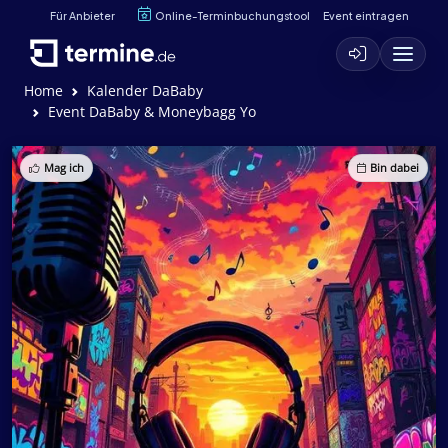
Für Anbieter
Online-Terminbuchungstool
Event eintragen
Home
Kalender DaBaby
Event DaBaby & Moneybagg Yo
Mag ich
Bin dabei