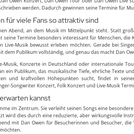
n Owen Konzert, Dan Owen Tour oder Dan Owen Live sucht
eschrieben werden. Dadurch gewinnen seine Termine für Mu
ür viele Fans so attraktiv sind
n Abend, an dem Musik im Mittelpunkt steht. Statt großer
cht seine Termine besonders interessant für Menschen, die 
Live-Musik bewusst erleben möchten. Gerade bei Singer-S
 mit dem Publikum vollständig, und genau das macht Dan O
ve-Musik, Konzerte in Deutschland oder internationale To
an ein Publikum, das musikalische Tiefe, ehrliche Texte u
en und kraftvollen Höhepunkten sucht, findet in seine
inger-Songwriter Konzert, Folk Konzert und Live-Musik Ter
erwarten kannst
me im Zentrum. Sie verleiht seinen Songs eine besondere Dr
zt wird dies durch eine reduzierte, aber wirkungsvolle Ins
Abend mit Dan Owen für Besucherinnen und Besucher, die W
 möchten.