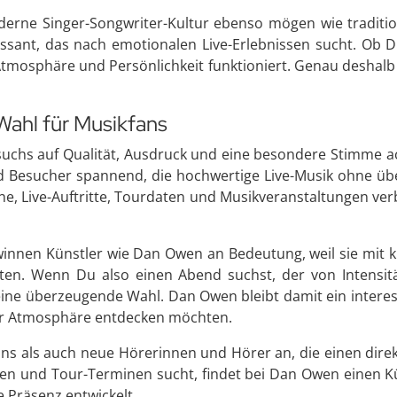
erne Singer-Songwriter-Kultur ebenso mögen wie tradition
essant, das nach emotionalen Live-Erlebnissen sucht. Ob 
 Atmosphäre und Persönlichkeit funktioniert. Genau deshal
ahl für Musikfans
chs auf Qualität, Ausdruck und eine besondere Stimme ach
d Besucher spannend, die hochwertige Live-Musik ohne ü
ne, Live-Auftritte, Tourdaten und Musikveranstaltungen ve
innen Künstler wie Dan Owen an Bedeutung, weil sie mit kl
ten. Wenn Du also einen Abend suchst, der von Intensitä
eine überzeugende Wahl. Dan Owen bleibt damit ein interess
rer Atmosphäre entdecken möchten.
Fans als auch neue Hörerinnen und Hörer an, die einen dire
n und Tour-Terminen sucht, findet bei Dan Owen einen Kün
e Präsenz entwickelt.