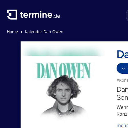
Home
Kalender Dan Owen
D
#Konz
Dan
Son
Wenn 
Konze
mehr