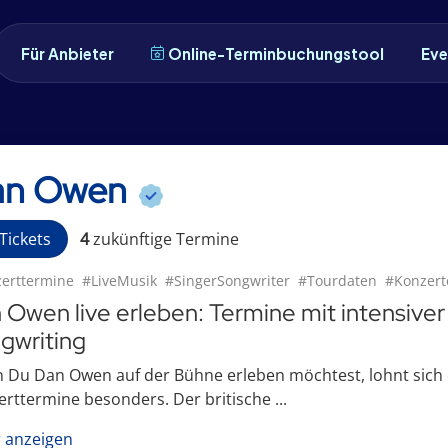
Für Anbieter
Online-Terminbuchungstool
Eve
an Owen
Tickets
4
zukünftige
Termin
e
erttermine
#LiveMusik
#SingerSongwriter
#Tourdaten
#Konzert
 Owen live erleben: Termine mit intensive
gwriting
Du Dan Owen auf der Bühne erleben möchtest, lohnt sich de
rttermine besonders. Der britische ...
 anzeigen