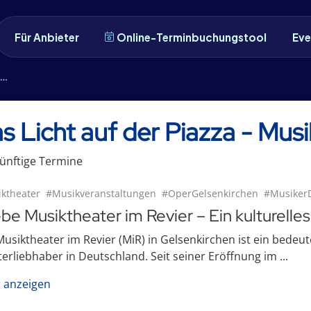
Für Anbieter
Online-Terminbuchungstool
Eve
s Licht auf der Piazza - Musi
ünftige
Termin
e
ktheater
#Musikveranstaltungen
#OperGelsenkirchen
#Musiker
ebe Musiktheater im Revier – Ein kulturelles
usiktheater im Revier (MiR) in Gelsenkirchen ist ein bedeu
erliebhaber in Deutschland. Seit seiner Eröffnung im ...
 anzeigen