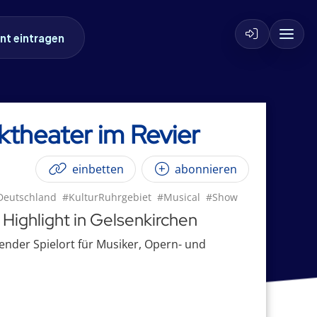
nt eintragen
ktheater im Revier
einbetten
abonnieren
Deutschland
#KulturRuhrgebiet
#Musical
#Show
 Highlight in Gelsenkirchen
tender Spielort für Musiker, Opern- und