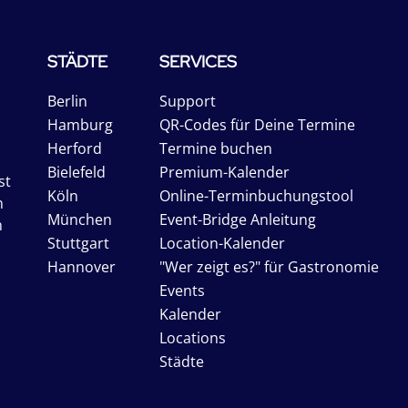
STÄDTE
SERVICES
Berlin
Support
Hamburg
QR-Codes für Deine Termine
Herford
Termine buchen
Bielefeld
Premium-Kalender
st
Köln
Online-Terminbuchungstool
n
München
Event-Bridge Anleitung
n
Stuttgart
Location-Kalender
Hannover
"Wer zeigt es?" für Gastronomie
Events
Kalender
Locations
Städte