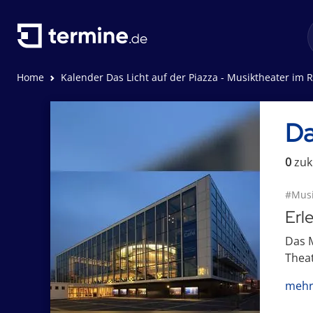
Home
Kalender Das Licht auf der Piazza - Musiktheater im Revier
Da
0
zuk
#Musi
Erl
Das M
Theat
mehr