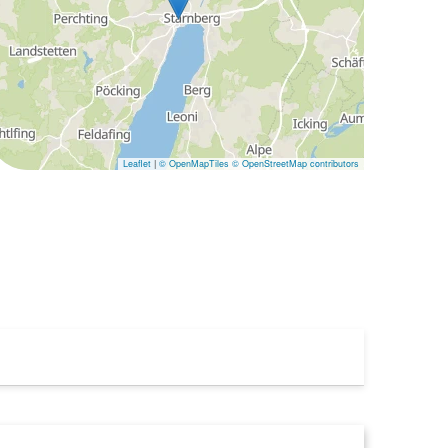
Leaflet
|
© OpenMapTiles
© OpenStreetMap contributors