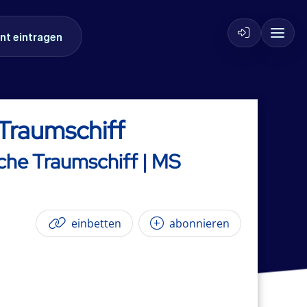
nt eintragen
Traumschiff
che Traumschiff | MS
einbetten
abonnieren