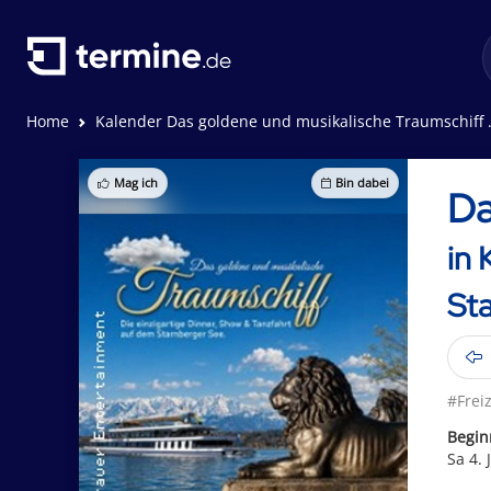
Home
Kalender Das goldene und musikalische Traumschiff | MS Starnberg
Mag ich
Bin dabei
Da
in 
St
#Freiz
Begin
Sa 4. 