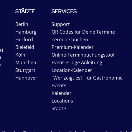
STÄDTE
SERVICES
Berlin
Support
Hamburg
QR-Codes für Deine Termine
Herford
Termine buchen
Bielefeld
Premium-Kalender
st
Köln
Online-Terminbuchungstool
n
München
Event-Bridge Anleitung
n
Stuttgart
Location-Kalender
Hannover
"Wer zeigt es?" für Gastronomie
Events
Kalender
Locations
Städte