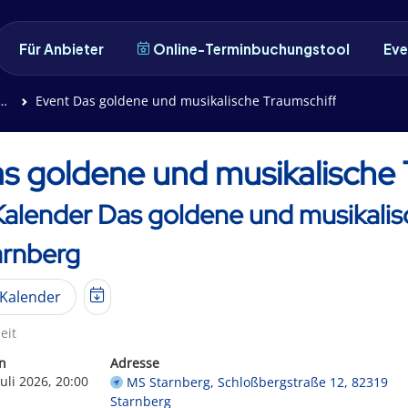
Für Anbieter
Online-Terminbuchungstool
Eve
Event Das goldene und musikalische Traumschiff
s goldene und musikalische 
Kalender Das goldene und musikalis
arnberg
Kalender
eit
n
Adresse
Juli 2026, 20:00
MS Starnberg, Schloßbergstraße 12, 82319
Starnberg