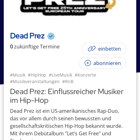
Dead Prez
0
zukünftige
Termin
e
einbetten
abonnieren
#Musik
#HipHop
#LiveMusik
#Konzerte
#Musikveranstaltungen
#RnB
Dead Prez: Einflussreicher Musiker
im Hip-Hop
Dead Prez ist ein US-amerikanisches Rap-Duo,
das vor allem durch seinen bewussten und
gesellschaftskritischen Hip-Hop bekannt wurde.
Mit ihrem Debütalbum "Let’s Get Free" und