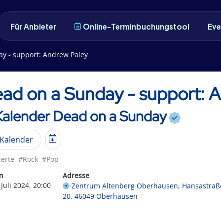
Für Anbieter
Online-Terminbuchungstool
Eve
y - support: Andrew Paley
ad on a Sunday - support: 
 Kalender Dead on a Sunday
Kalender
erte
#Rock
#Pop
n
Adresse
 Juli 2024, 20:00
Zentrum Altenberg Oberhausen, Hansastraß
20, 46049 Oberhausen