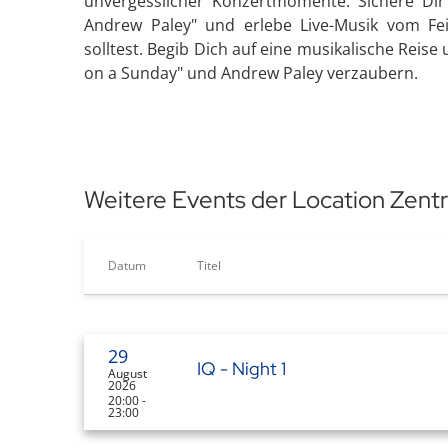
unvergesslicher Konzertmomente. Sichere Dir 
Andrew Paley" und erlebe Live-Musik vom Fei
solltest. Begib Dich auf eine musikalische Reis
on a Sunday" und Andrew Paley verzaubern.
Weitere Events der Location Zen
Datum
Titel
29
IQ - Night 1
August
2026
20:00 -
23:00