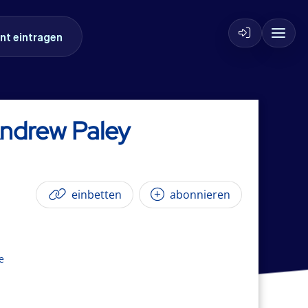
nt eintragen
Andrew Paley
einbetten
abonnieren
e