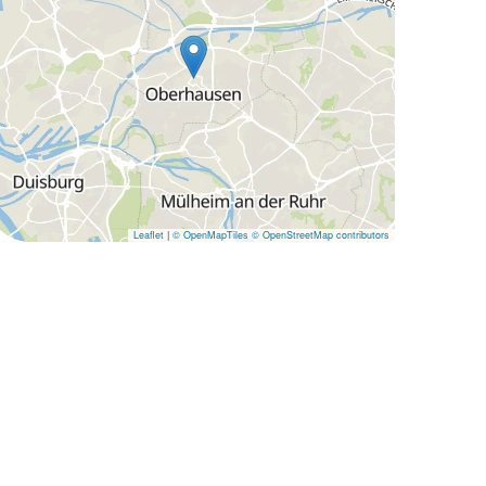
Leaflet
|
© OpenMapTiles
© OpenStreetMap contributors