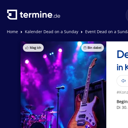
Home
Kalender Dead on a Sunday
Event Dead on a Sunda
Mag ich
Bin dabei
De
in
#Konz
Begin
Di 30.