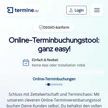
Login
DSGVO-konform
Online-Terminbuchungstool:
ganz easy!
Effizient & zeitsparend:
Weniger Leerlauf durch Terminausfälle
Einfach & flexibel:
Keine App oder Installation nötig
Kundenbindung:
Durch einfache Terminvereinbarung
Online-Terminbuchungen
Kalenderintegration:
Termine per Klick in den Smartphone-Kalender
Schluss mit Zettelwirtschaft und Terminchaos: Mit
unserem cleveren Online-Terminvereinbarungstool
buchen Deine Kunden selbst. Du behältst den vollen