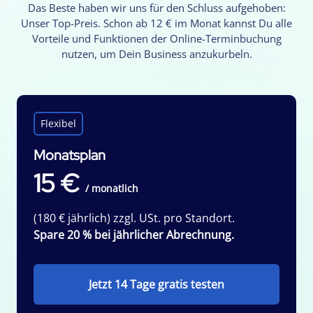
Das Beste haben wir uns für den Schluss aufgehoben:
Unser Top-Preis. Schon ab 12 € im Monat kannst Du alle
Vorteile und Funktionen der Online-Terminbuchung
nutzen, um Dein Business anzukurbeln.
Flexibel
Monatsplan
15 €
/ monatlich
(180 € jährlich) zzgl. USt. pro Standort.
Spare 20 % bei jährlicher Abrechnung.
Jetzt 14 Tage gratis testen