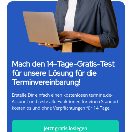
Mach den 14-Tage-Gratis-Test
für unsere Lösung für die
Terminvereinbarung!
Erstelle Dir einfach einen kostenlosen termine.de-
Account und teste alle Funktionen für einen Standort
kostenlos und ohne Verpflichtungen für 14 Tage.
Jetzt gratis loslegen