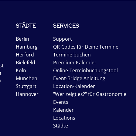
STÄDTE
SERVICES
Berlin
Support
Hamburg
QR-Codes für Deine Termine
Herford
Termine buchen
Bielefeld
Premium-Kalender
st
Köln
Online-Terminbuchungstool
n
München
Event-Bridge Anleitung
n
Stuttgart
Location-Kalender
Hannover
"Wer zeigt es?" für Gastronomie
Events
Kalender
Locations
Städte