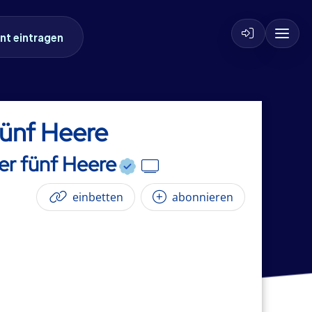
nt eintragen
fünf Heere
der fünf Heere
einbetten
abonnieren