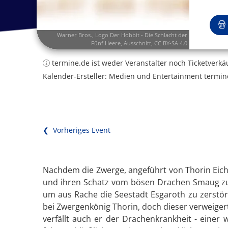
Warner Bros.,
Logo Der Hobbit - Die Schlacht der
Fünf Heere
, Ausschnitt,
CC BY-SA 4.0
termine.de ist weder Veranstalter noch Ticketverkä
Kalender-Ersteller: Medien und Entertainment termin
❮ Vorheriges Event
Nachdem die Zwerge, angeführt von Thorin Eich
und ihren Schatz vom bösen Drachen Smaug zur
um aus Rache die Seestadt Esgaroth zu zerstö
bei Zwergenkönig Thorin, doch dieser verweigert
verfällt auch er der Drachenkrankheit - einer