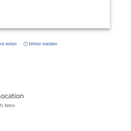
nt teilen
Fehler melden
ocation
TL Nitro