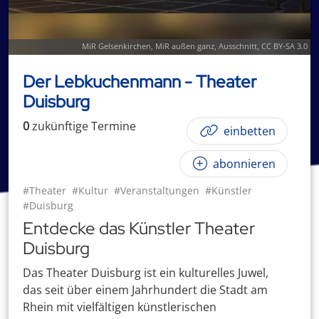
MiR Gelsenkirchen
,
MiR außen ganz
, Ausschnitt,
CC BY-SA 3.0
Der Lebkuchenmann - Theater
Duisburg
0
zukünftige
Termin
e
einbetten
abonnieren
#Theater
#Kultur
#Veranstaltungen
#Künstler
#Duisburg
Entdecke das Künstler Theater
Duisburg
Das Theater Duisburg ist ein kulturelles Juwel,
das seit über einem Jahrhundert die Stadt am
Rhein mit vielfältigen künstlerischen