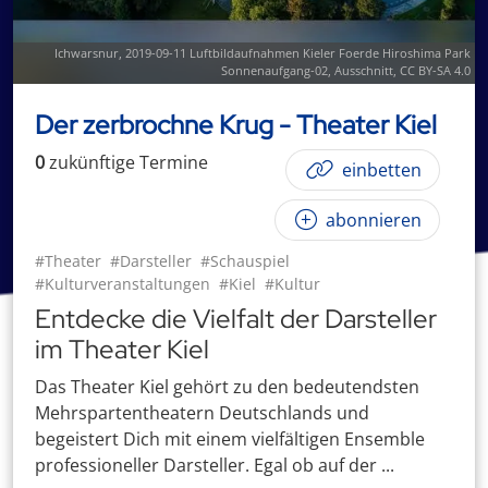
Ichwarsnur
,
2019-09-11 Luftbildaufnahmen Kieler Foerde Hiroshima Park
Sonnenaufgang-02
, Ausschnitt,
CC BY-SA 4.0
Der zerbrochne Krug - Theater Kiel
0
zukünftige
Termin
e
einbetten
abonnieren
#Theater
#Darsteller
#Schauspiel
#Kulturveranstaltungen
#Kiel
#Kultur
Entdecke die Vielfalt der Darsteller
im Theater Kiel
Das Theater Kiel gehört zu den bedeutendsten
Mehrspartentheatern Deutschlands und
begeistert Dich mit einem vielfältigen Ensemble
professioneller Darsteller. Egal ob auf der ...