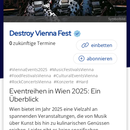
Symbolbild
Destroy Vienna Fest
0
zukünftige
Termin
e
einbetten
abonnieren
#ViennaEvents2025
#MusicFestivalsVienna
#FoodFestivalsVienna
#CulturalEventsVienna
#RockConcertsVienna
#Konzerte
#Hard
Eventreihen in Wien 2025: Ein
Überblick
Wien bietet im Jahr 2025 eine Vielzahl an
spannenden Veranstaltungen, die von Musik
über Kunst bis hin zu kulinarischen Genüssen