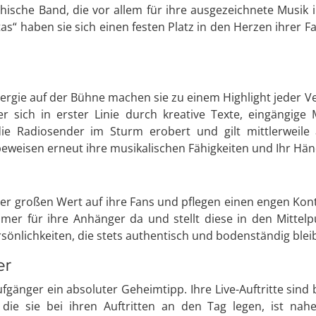
hische Band, die vor allem für ihre ausgezeichnete Musik
tas“ haben sie sich einen festen Platz in den Herzen ihrer
nergie auf der Bühne machen sie zu einem Highlight jeder 
er sich in erster Linie durch kreative Texte, eingängig
ie Radiosender im Sturm erobert und gilt mittlerweile 
 beweisen erneut ihre musikalischen Fähigkeiten und Ihr Hä
er großen Wert auf ihre Fans und pflegen einen engen Kon
mer für ihre Anhänger da und stellt diese in den Mittelp
önlichkeiten, die stets authentisch und bodenständig blei
er
gänger ein absoluter Geheimtipp. Ihre Live-Auftritte sind 
 die sie bei ihren Auftritten an den Tag legen, ist n