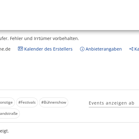
ufer.
Fehler und Irrtümer vorbehalten.
ne.de
Kalender des Erstellers
Anbieterangaben
Ka
Sonstige
#Festivals
#Bühnenshow
Events anzeigen ab
andstraße
igt.