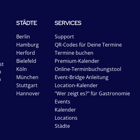
STÄDTE
SERVICES
Berlin
Support
Hamburg
QR-Codes für Deine Termine
Herford
Termine buchen
Bielefeld
Premium-Kalender
st
Köln
Online-Terminbuchungstool
n
München
Event-Bridge Anleitung
n
Stuttgart
Location-Kalender
Hannover
"Wer zeigt es?" für Gastronomie
Events
Kalender
Locations
Städte