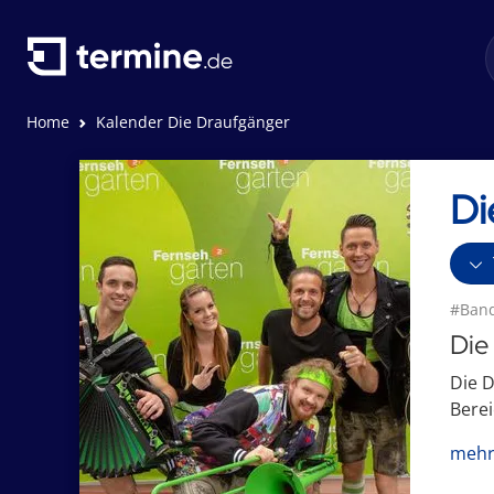
Home
Kalender Die Draufgänger
Di
#Ban
Die
Die D
Berei
mehr