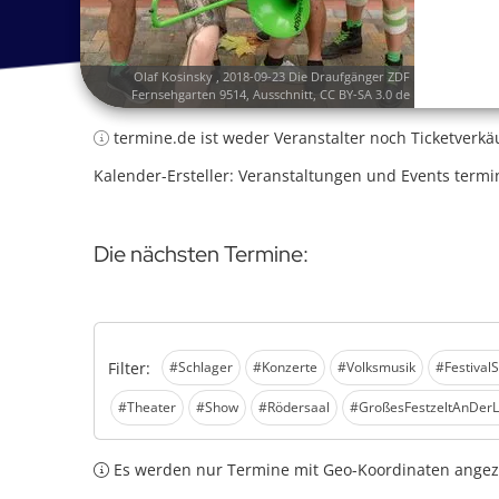
Olaf Kosinsky
,
2018-09-23 Die Draufgänger ZDF
Fernsehgarten 9514
, Ausschnitt,
CC BY-SA 3.0 de
termine.de ist weder Veranstalter noch Ticketverkä
Kalender-Ersteller: Veranstaltungen und Events termi
Die nächsten Termine:
Filter:
#Schlager
#Konzerte
#Volksmusik
#Festival
#Theater
#Show
#Rödersaal
#GroßesFestzeltAnDerL
Es werden nur Termine mit Geo-Koordinaten angeze