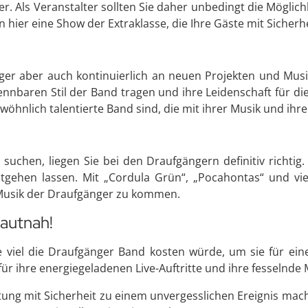
 Als Veranstalter sollten Sie daher unbedingt die Möglichk
hier eine Show der Extraklasse, die Ihre Gäste mit Sicherhe
ger aber auch kontinuierlich an neuen Projekten und Musiks
nnbaren Stil der Band tragen und ihre Leidenschaft für d
öhnlich talentierte Band sind, die mit ihrer Musik und ihren
 suchen, liegen Sie bei den Draufgängern definitiv richti
ntgehen lassen. Mit „Cordula Grün“, „Pocahontas“ und v
 Musik der Draufgänger zu kommen.
hautnah!
viel die Draufgänger Band kosten würde, um sie für ein
 für ihre energiegeladenen Live-Auftritte und ihre fesselnde 
ung mit Sicherheit zu einem unvergesslichen Ereignis mach