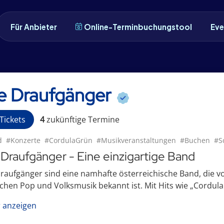
Für Anbieter
Online-Terminbuchungstool
Eve
e Draufgänger
Tickets
4
zukünftige
Termin
e
d
#Konzerte
#CordulaGrün
#Musikveranstaltungen
#Buchen
#S
 Draufgänger - Eine einzigartige Band
raufgänger sind eine namhafte österreichische Band, die vo
chen Pop und Volksmusik bekannt ist. Mit Hits wie „Cordula
 anzeigen