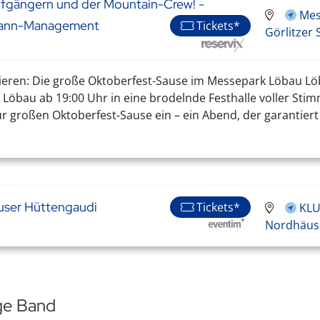
ufgängern und der Mountain-Crew! -
Mes
omann-Management
Tickets*
Görlitzer 
n: Die große Oktoberfest-Sause im Messepark Löbau Löbau
Löbau ab 19:00 Uhr in eine brodelnde Festhalle voller Sti
roßen Oktoberfest-Sause ein – ein Abend, der garantiert 
user Hüttengaudi
Tickets*
KLU
Nordhäuse
ige Band