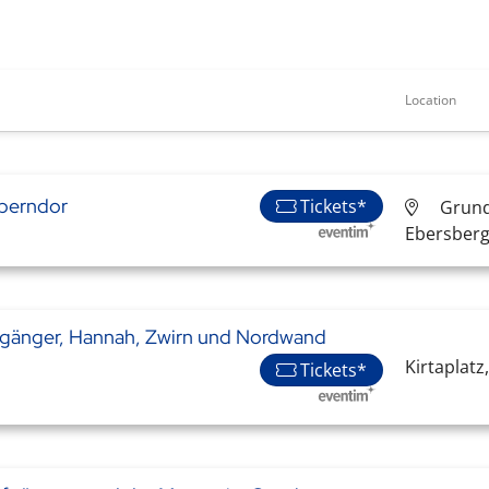
Location
berndor
Tickets*
Grund
Ebersber
fgänger, Hannah, Zwirn und Nordwand
Kirtaplatz
Tickets*