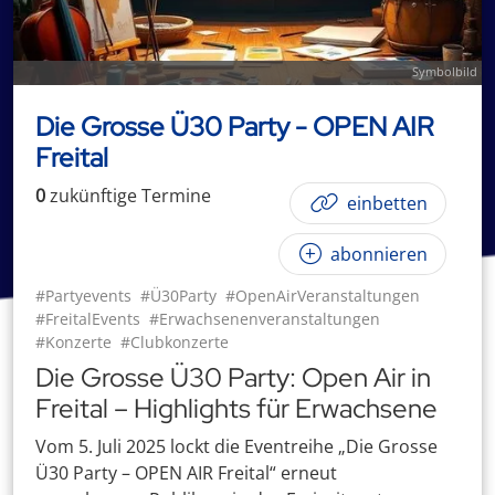
Symbolbild
Die Grosse Ü30 Party - OPEN AIR
Freital
0
zukünftige
Termin
e
einbetten
abonnieren
#Partyevents
#Ü30Party
#OpenAirVeranstaltungen
#FreitalEvents
#Erwachsenenveranstaltungen
#Konzerte
#Clubkonzerte
Die Grosse Ü30 Party: Open Air in
Freital – Highlights für Erwachsene
Vom 5. Juli 2025 lockt die Eventreihe „Die Grosse
Ü30 Party – OPEN AIR Freital“ erneut