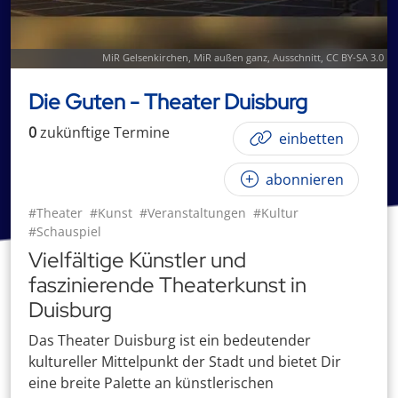
MiR Gelsenkirchen
,
MiR außen ganz
, Ausschnitt,
CC BY-SA 3.0
Die Guten - Theater Duisburg
0
zukünftige
Termin
e
einbetten
abonnieren
#Theater
#Kunst
#Veranstaltungen
#Kultur
#Schauspiel
Vielfältige Künstler und
faszinierende Theaterkunst in
Duisburg
Das Theater Duisburg ist ein bedeutender
kultureller Mittelpunkt der Stadt und bietet Dir
eine breite Palette an künstlerischen