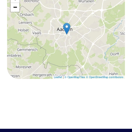
−
Leaflet
|
© OpenMapTiles
© OpenStreetMap contributors