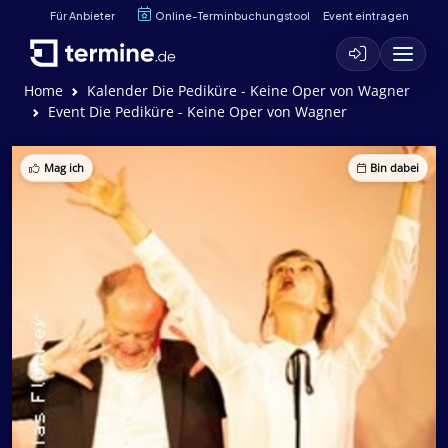
Für Anbieter
Online-Terminbuchungstool
Event eintragen
Home
Kalender Die Pediküre - Keine Oper von Wagner
Event Die Pediküre - Keine Oper von Wagner
Mag ich
Bin dabei