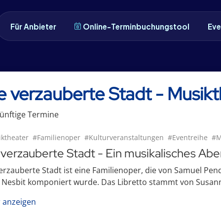
Für Anbieter
Online-Terminbuchungstool
Eve
e verzauberte Stadt - Musik
ünftige
Termin
e
ktheater
#Familienoper
#Kulturveranstaltungen
#Eventreihe
#M
 verzauberte Stadt - Ein musikalisches Ab
verzauberte Stadt ist eine Familienoper, die von Samuel 
 Nesbit komponiert wurde. Das Libretto stammt von Susann
 anzeigen