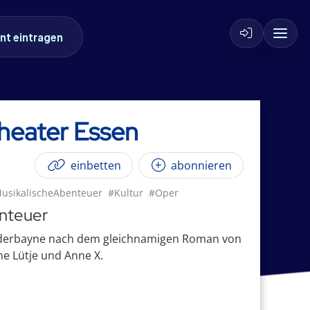
nt eintragen
theater Essen
einbetten
abonnieren
usikalischeAbenteuer
#Kultur
#Oper
enteuer
Penderbayne nach dem gleichnamigen Roman von
e Lütje und Anne X.