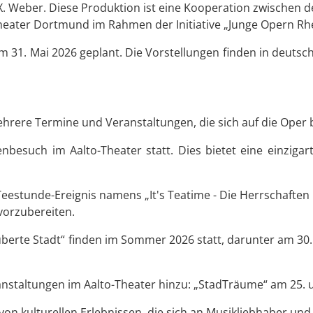
. Weber. Diese Produktion ist eine Kooperation zwischen 
ter Dortmund im Rahmen der Initiative „Junge Opern Rhe
am 31. Mai 2026 geplant. Die Vorstellungen finden in deutsc
hrere Termine und Veranstaltungen, die sich auf die Oper 
nbesuch im Aalto-Theater statt. Dies bietet eine einzigar
Teestunde-Ereignis namens „It's Teatime - Die Herrschaften 
vorzubereiten.
uberte Stadt“ finden im Sommer 2026 statt, darunter am 30.
staltungen im Aalto-Theater hinzu: „StadTräume“ am 25. un
von kulturellen Erlebnissen, die sich an Musikliebhaber und 