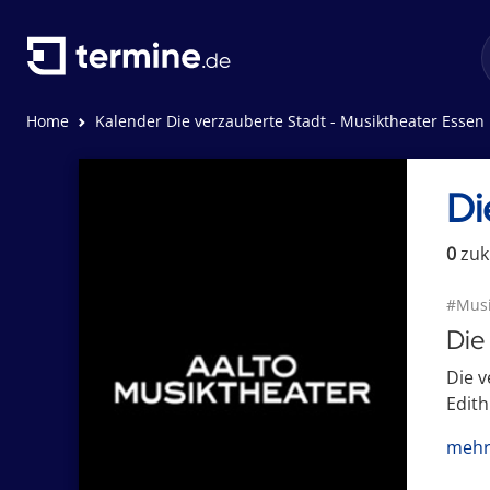
Home
Kalender Die verzauberte Stadt - Musiktheater Essen
Di
0
zuk
#Musi
Die
Die 
Edith
mehr