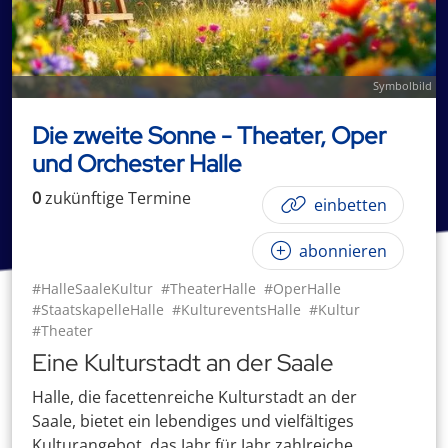
Symbolbild
Die zweite Sonne - Theater, Oper
und Orchester Halle
0
zukünftige
Termin
e
einbetten
abonnieren
#HalleSaaleKultur
#TheaterHalle
#OperHalle
#StaatskapelleHalle
#KultureventsHalle
#Kultur
#Theater
Eine Kulturstadt an der Saale
Halle, die facettenreiche Kulturstadt an der
Saale, bietet ein lebendiges und vielfältiges
Kulturangebot, das Jahr für Jahr zahlreiche