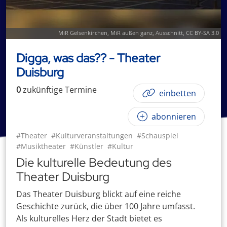
MiR Gelsenkirchen
,
MiR außen ganz
, Ausschnitt,
CC BY-SA 3.0
Digga, was das?? - Theater
Duisburg
0
zukünftige
Termin
e
einbetten
abonnieren
#Theater
#Kulturveranstaltungen
#Schauspiel
#Musiktheater
#Künstler
#Kultur
Die kulturelle Bedeutung des
Theater Duisburg
Das Theater Duisburg blickt auf eine reiche
Geschichte zurück, die über 100 Jahre umfasst.
Als kulturelles Herz der Stadt bietet es