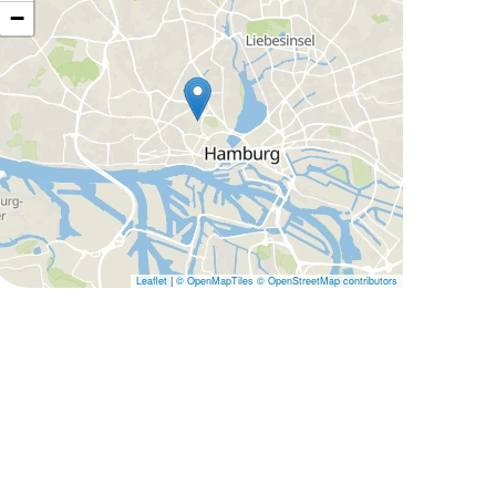
−
Leaflet
|
© OpenMapTiles
© OpenStreetMap contributors