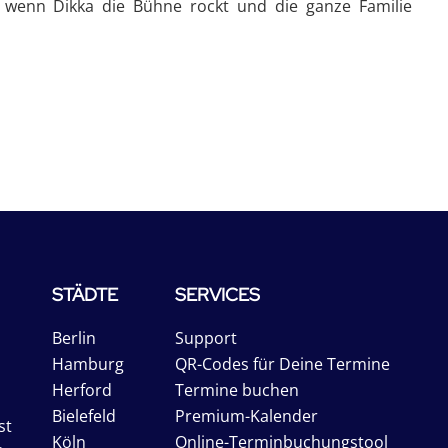
i, wenn Dikka die Bühne rockt und die ganze Familie
STÄDTE
SERVICES
Berlin
Support
Hamburg
QR-Codes für Deine Termine
Herford
Termine buchen
Bielefeld
Premium-Kalender
st
Köln
Online-Terminbuchungstool