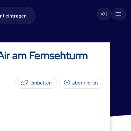
nt eintragen
Air am Fernsehturm
einbetten
abonnieren