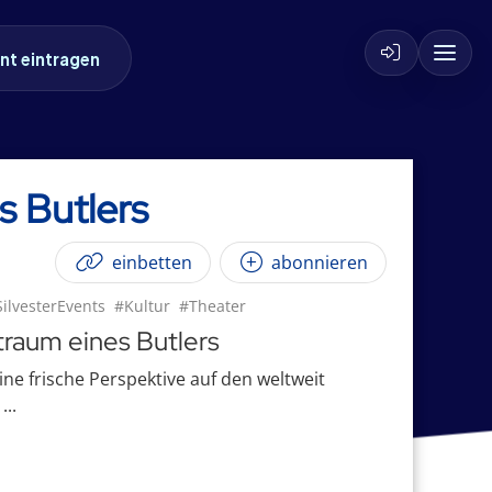
nt eintragen
s Butlers
einbetten
abonnieren
ilvesterEvents
#Kultur
#Theater
traum eines Butlers
ine frische Perspektive auf den weltweit
...