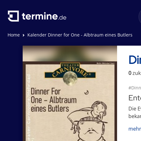
Home
Kalender Dinner for One - Albtraum eines Butlers
Di
0
zuk
#Dinn
Ent
Die E
bekan
mehr