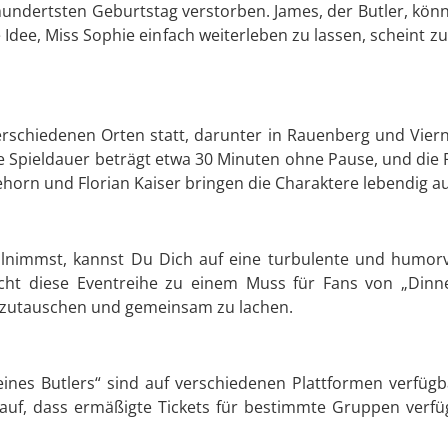
hundertsten Geburtstag verstorben. James, der Butler, könn
le Idee, Miss Sophie einfach weiterleben zu lassen, scheint 
rschiedenen Orten statt, darunter in Rauenberg und Viernh
ieldauer beträgt etwa 30 Minuten ohne Pause, und die Regi
ehorn und Florian Kaiser bringen die Charaktere lebendig au
ilnimmst, kannst Du Dich auf eine turbulente und humorv
ht diese Eventreihe zu einem Muss für Fans von „Dinner
szutauschen und gemeinsam zu lachen.
ines Butlers“ sind auf verschiedenen Plattformen verfügba
f, dass ermäßigte Tickets für bestimmte Gruppen verfüg