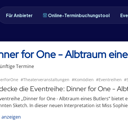
Für Anbieter
Online-Terminbuchungstool
Eve
nner for One - Albtraum eine
ünftige
Termin
e
erForOne
#Theaterveranstaltungen
#Komödien
#Eventreihen
#S
decke die Eventreihe: Dinner for One - Alb
ventreihe „Dinner for One - Albtraum eines Butlers“ bietet e
nten Sketch. In dieser neuen Interpretation ist Miss Sophie 
 anzeigen