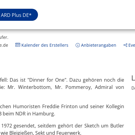
ARD Plus DE*
ufer.
e.de
Kalender des Erstellers
Anbieterangaben
Eve
L
erfell: Das ist "Dinner for One". Dazu gehören noch die
ie: Mr. Winterbottom, Mr. Pommeroy, Admiral von
D
chen Humoristen Freddie Frinton und seiner Kollegin
 B beim NDR in Hamburg.
e 1972 gesendet, seitdem gehört der Sketch um Butler
wie Bleigießen, Sekt und Feuerwerk.