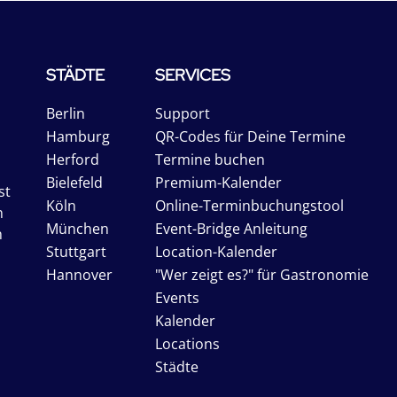
STÄDTE
SERVICES
Berlin
Support
Hamburg
QR-Codes für Deine Termine
Herford
Termine buchen
Bielefeld
Premium-Kalender
st
Köln
Online-Terminbuchungstool
n
München
Event-Bridge Anleitung
n
Stuttgart
Location-Kalender
Hannover
"Wer zeigt es?" für Gastronomie
Events
Kalender
Locations
Städte