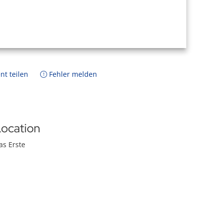
nt teilen
Fehler melden
ocation
as Erste