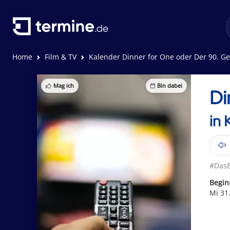
Home
Film & TV
Kalender Dinner for One oder Der 90. G
Mag ich
Bin dabei
Di
in 
#DasE
Begin
Mi 31