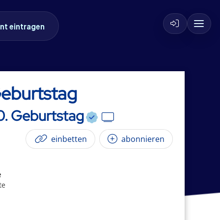
nt eintragen
Geburtstag
0. Geburtstag
einbetten
abonnieren
e
te