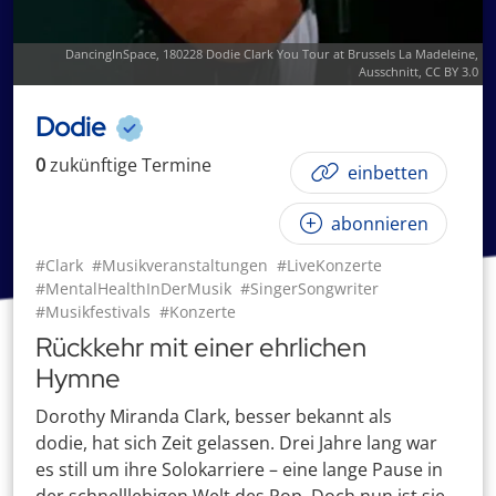
DancingInSpace
,
180228 Dodie Clark You Tour at Brussels La Madeleine
,
Ausschnitt,
CC BY 3.0
Dodie
0
zukünftige
Termin
e
einbetten
abonnieren
#Clark
#Musikveranstaltungen
#LiveKonzerte
#MentalHealthInDerMusik
#SingerSongwriter
#Musikfestivals
#Konzerte
Rückkehr mit einer ehrlichen
Hymne
Dorothy Miranda Clark, besser bekannt als
dodie, hat sich Zeit gelassen. Drei Jahre lang war
es still um ihre Solokarriere – eine lange Pause in