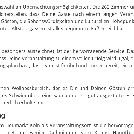
uswahl an Übernachtungsmöglichkeiten. Die 262 Zimmer und
icherstellen, dass Deine Gäste nach einem langen Veran
n Gästen, die Sehenswürdigkeiten und kulturellen Höhepunkt
en Altstadtgassen ist alles bequem zu Fuß erreichbar.
 besonders auszeichnet, ist der hervorragende Service. Das
dass Deine Veranstaltung zu einem vollen Erfolg wird. Egal,
splan hast, das Team ist flexibel und immer bereit, Dir zu
en Wellnessbereich, der es Dir und Deinen Gästen erm
tes Schwimmbad, eine Sauna und ein gut ausgestattetes Fi
rperlich erholt sind.
ng
m Heumarkt Köln als Veranstaltungsort ist die hervorrage
 und liegt nur wenige Gehminuten vom Kölner Hauptba