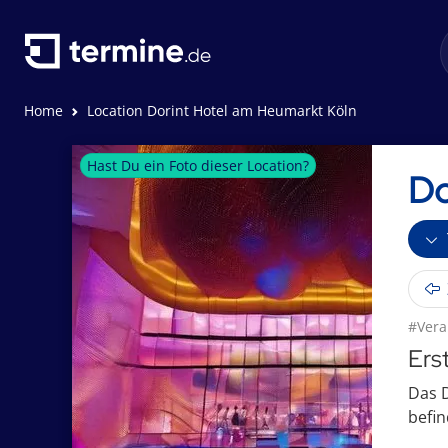
Home
Location Dorint Hotel am Heumarkt Köln
Hast Du ein Foto dieser Location?
Do
#Vera
Ers
Das D
befin