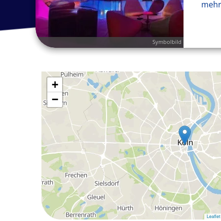
mehr
Symbolbild
+
−
Leaflet