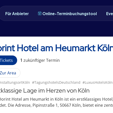
Für Anbieter
Online-Terminbuchungstool
Eve
rint Hotel am Heumarkt Köl
Tickets
1
zukünftige
r
Termin
Zur Area
nstaltungsortKöln
#TagungshotelsDeutschland
#LuxusHotelsKöln
tklassige Lage im Herzen von Köln
orint Hotel am Heumarkt in Köln ist ein erstklassiges Hotel
det. Die Adresse, Pipinstraße 1, 50667 Köln, bietet eine zentr