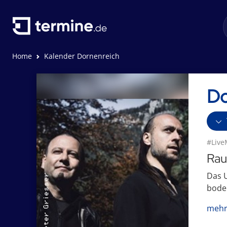
Home
Kalender Dornenreich
Do
#Live
Rau
Das U
boden
mehr