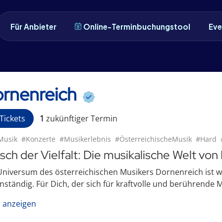
Für Anbieter
Online-Terminbuchungstool
Eve
rnenreich
Tickets
1
zukünftige
r
Termin
Musik
#Konzerte
#Musikerlebnis
#ÖsterreichischeMusik
#Hard
sch der Vielfalt: Die musikalische Welt von
niversum des österreichischen Musikers Dornenreich ist w
ständig. Für Dich, der sich für kraftvolle und berührende M
 anzeigen