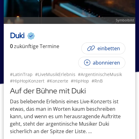
Symbolbild
Duki
0
zukünftige
Termin
e
einbetten
abonnieren
#LatinTrap
#LiveMusikErlebnis
#ArgentinischeMusik
#HipHopKonzert
#Konzerte
#HipHop
#RnB
Auf der Bühne mit Duki
Das belebende Erlebnis eines Live-Konzerts ist
etwas, das man in Worten kaum beschreiben
kann, und wenn es um herausragende Auftritte
geht, steht der argentinische Musiker Duki
sicherlich an der Spitze der Liste. ...