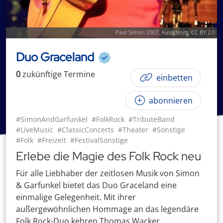
Paul Simon 2007
, Ausschnitt,
CC BY 2.0
Duo Graceland
0
zukünftige
Termin
e
einbetten
abonnieren
#SimonAndGarfunkel
#FolkRock
#TributeBand
#LiveMusic
#ClassicConcerts
#Theater
#Sonstige
#Folk
#Freizeit
#FestivalSonstige
Erlebe die Magie des Folk Rock neu
Für alle Liebhaber der zeitlosen Musik von Simon
& Garfunkel bietet das Duo Graceland eine
einmalige Gelegenheit. Mit ihrer
außergewöhnlichen Hommage an das legendäre
Folk Rock-Duo kehren Thomas Wacker ...