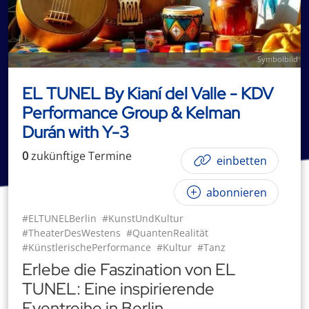
Symbolbild
EL TUNEL By Kianí del Valle - KDV
Performance Group & Kelman
Durán with Y-3
0
zukünftige
Termin
e
einbetten
abonnieren
#ELTUNELBerlin
#KunstUndKultur
#TheaterDesWestens
#QuantenRealität
#KünstlerischePerformance
#Kultur
#Tanz
Erlebe die Faszination von EL
TUNEL: Eine inspirierende
Eventreihe in Berlin