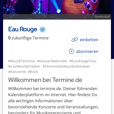
Symbolbild
Eau Rouge
0
zukünftige
Termin
e
einbetten
abonnieren
#MusikTermine
#Konzertkalender
#EauRougeTour
#LiveMusikErleben
#TermineDeMusikliebhaber
#Konzerte
#Rock
Willkommen bei Termine.de
Willkommen bei termine.de, Deiner führenden
Kalenderplattform im Internet. Hier findest Du
alle wichtigen Informationen über
bevorstehende Konzerte und Veranstaltungen,
besonders für Musikinteressierte und ...