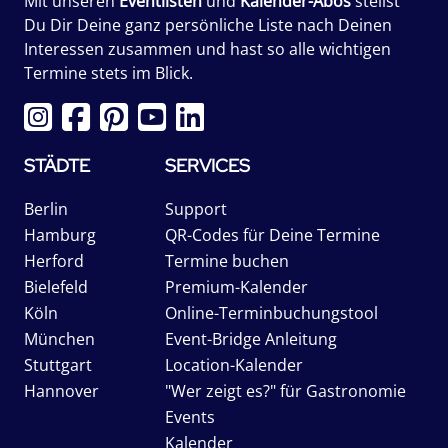
Mit unseren
Eventlisten
und
Kalender-Abos
stellst
Du Dir Deine ganz persönliche Liste nach Deinen
Interessen zusammen und hast so alle wichtigen
Termine stets im Blick.
STÄDTE
SERVICES
Berlin
Support
Hamburg
QR-Codes für Deine Termine
Herford
Termine buchen
Bielefeld
Premium-Kalender
Köln
Online-Terminbuchungstool
München
Event-Bridge Anleitung
Stuttgart
Location-Kalender
Hannover
"Wer zeigt es?" für Gastronomie
Events
Kalender