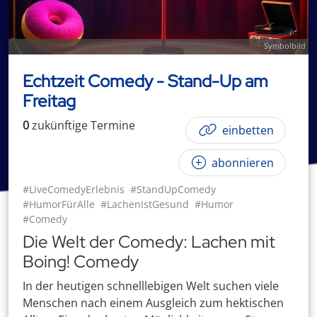
Symbolbild
Echtzeit Comedy - Stand-Up am
Freitag
0
zukünftige
Termin
e
einbetten
abonnieren
#LiveComedyErlebnis
#StandUpComedy
#HumorFürAlle
#LachenIstGesund
#Humor
#Comedy
Die Welt der Comedy: Lachen mit
Boing! Comedy
In der heutigen schnelllebigen Welt suchen viele
Menschen nach einem Ausgleich zum hektischen