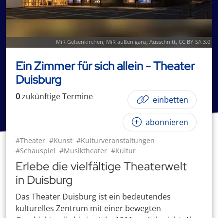
MiR Gelsenkirchen
,
MiR außen ganz
, Ausschnitt,
CC BY-SA 3.0
Ein Zimmer für sich allein - Theater
Duisburg
0
zukünftige
Termin
e
einbetten
abonnieren
#Theater
#Kunst
#Kulturveranstaltungen
#Schauspiel
#Musiktheater
#Kultur
Erlebe die vielfältige Theaterwelt
in Duisburg
Das Theater Duisburg ist ein bedeutendes
kulturelles Zentrum mit einer bewegten