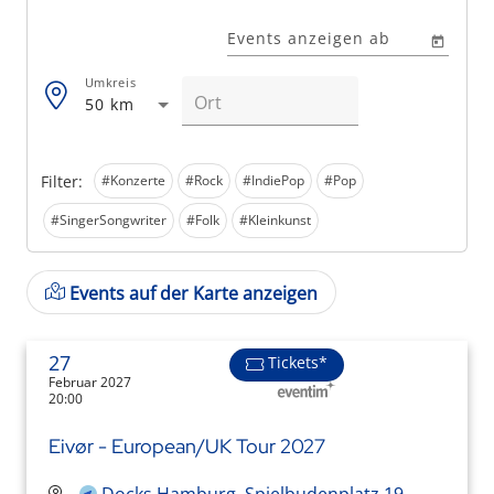
Events anzeigen ab
Umkreis
50 km
Filter:
#Konzerte
#Rock
#IndiePop
#Pop
#SingerSongwriter
#Folk
#Kleinkunst
Events auf der Karte anzeigen
27
Tickets*
Februar 2027
20:00
Eivør - European/UK Tour 2027
Docks Hamburg, Spielbudenplatz 19,