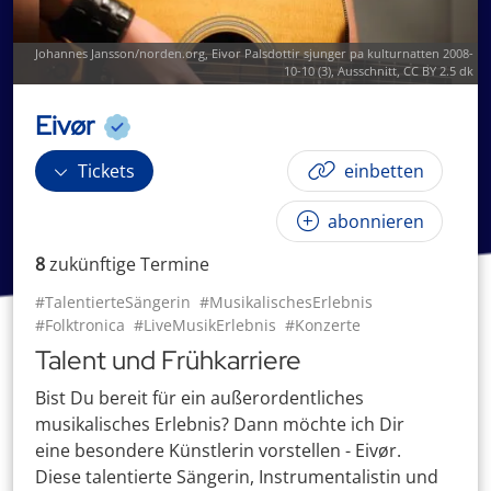
Johannes Jansson/norden.org,
Eivor Palsdottir sjunger pa kulturnatten 2008-
10-10 (3)
, Ausschnitt,
CC BY 2.5 dk
Eivør
Tickets
einbetten
abonnieren
8
zukünftige
Termin
e
#TalentierteSängerin
#MusikalischesErlebnis
#Folktronica
#LiveMusikErlebnis
#Konzerte
Talent und Frühkarriere
Bist Du bereit für ein außerordentliches
musikalisches Erlebnis? Dann möchte ich Dir
eine besondere Künstlerin vorstellen - Eivør.
Diese talentierte Sängerin, Instrumentalistin und