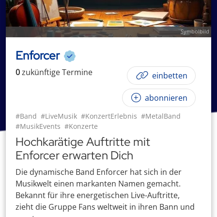
Symbolbild
Enforcer
0
zukünftige
Termin
e
einbetten
abonnieren
#Band
#LiveMusik
#KonzertErlebnis
#MetalBand
#MusikEvents
#Konzerte
Hochkarätige Auftritte mit
Enforcer erwarten Dich
Die dynamische Band Enforcer hat sich in der
Musikwelt einen markanten Namen gemacht.
Bekannt für ihre energetischen Live-Auftritte,
zieht die Gruppe Fans weltweit in ihren Bann und