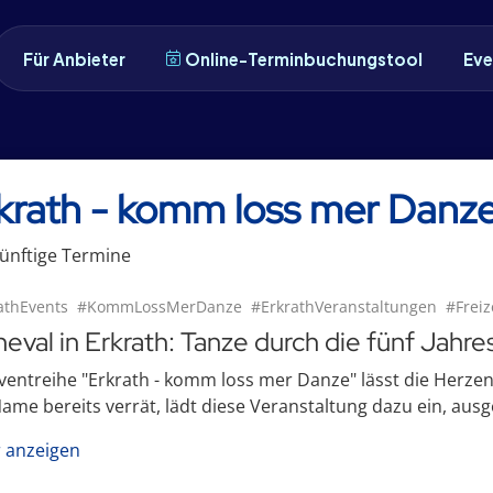
Für Anbieter
Online-Terminbuchungstool
Eve
krath - komm loss mer Danz
ünftige
Termin
e
athEvents
#KommLossMerDanze
#ErkrathVeranstaltungen
#Freiz
neval in Erkrath: Tanze durch die fünf Jahre
ventreihe "Erkrath - komm loss mer Danze" lässt die Herze
ame bereits verrät, lädt diese Veranstaltung dazu ein, ausge
 anzeigen