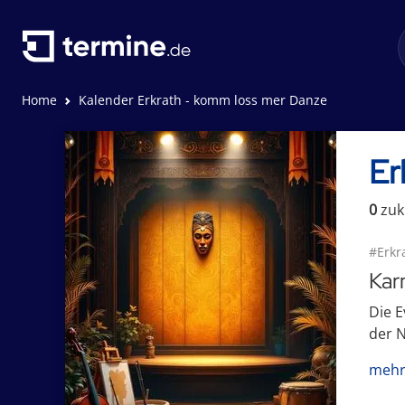
Home
Kalender Erkrath - komm loss mer Danze
Er
0
zuk
#Erkr
Kar
Die E
der N
mehr