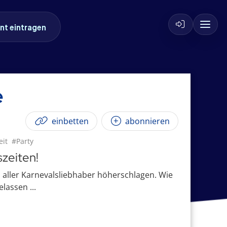
nt eintragen
e
einbetten
abonnieren
eit
#Party
szeiten!
n aller Karnevalsliebhaber höherschlagen. Wie
lassen ...