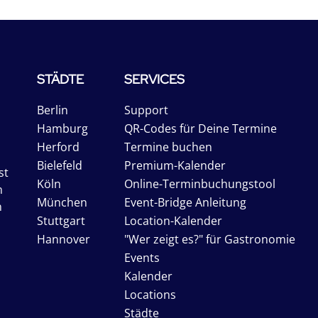
STÄDTE
SERVICES
Berlin
Support
Hamburg
QR-Codes für Deine Termine
Herford
Termine buchen
Bielefeld
Premium-Kalender
st
Köln
Online-Terminbuchungstool
n
München
Event-Bridge Anleitung
n
Stuttgart
Location-Kalender
Hannover
"Wer zeigt es?" für Gastronomie
Events
Kalender
Locations
Städte