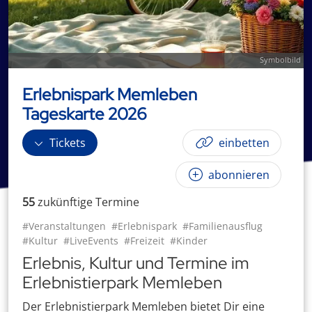
Symbolbild
Erlebnispark Memleben
Tageskarte 2026
Tickets
einbetten
abonnieren
55
zukünftige
Termin
e
#Veranstaltungen
#Erlebnispark
#Familienausflug
#Kultur
#LiveEvents
#Freizeit
#Kinder
Erlebnis, Kultur und Termine im
Erlebnistierpark Memleben
Der Erlebnistierpark Memleben bietet Dir eine