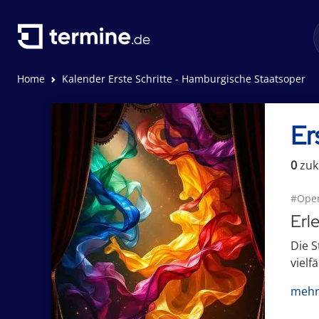
Home
Kalender Erste Schritte - Hamburgische Staatsoper
Er
0
zuk
#Ope
Erl
Die 
vielf
mehr