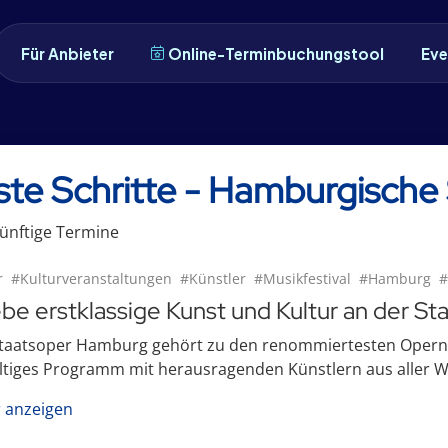
Für Anbieter
Online-Terminbuchungstool
Eve
ste Schritte - Hamburgische
ünftige
Termin
e
r
#Kulturveranstaltungen
#Künstler
#Musikfestival
#Hamburg
#
ebe erstklassige Kunst und Kultur an der 
Staatsoper Hamburg gehört zu den renommiertesten Opernh
ältiges Programm mit herausragenden Künstlern aus aller Welt
 anzeigen