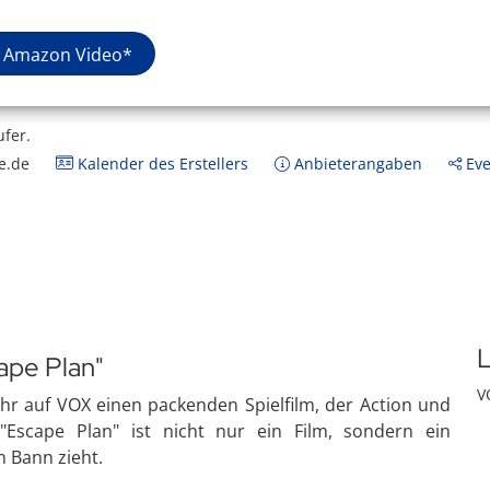
Amazon Video*
ufer.
e.de
Kalender des Erstellers
Anbieterangaben
Eve
L
ape Plan"
V
Uhr auf VOX einen packenden Spielfilm, der Action und
 "Escape Plan" ist nicht nur ein Film, sondern ein
n Bann zieht.