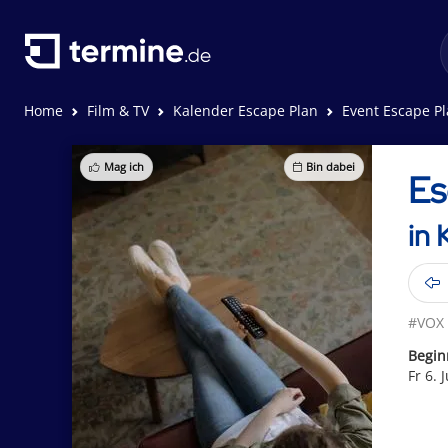
Home
Film & TV
Kalender Escape Plan
Event Escape P
Mag ich
Bin dabei
Es
in 
#VOX
Begin
Fr 6. 