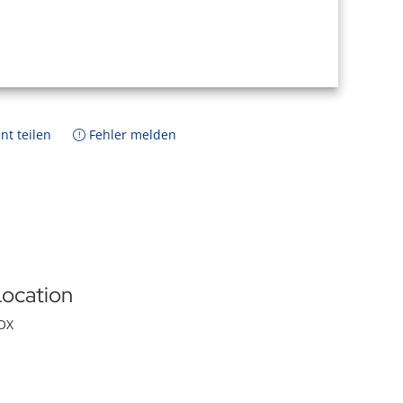
nt teilen
Fehler melden
ocation
OX