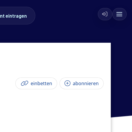
nt eintragen
einbetten
abonnieren