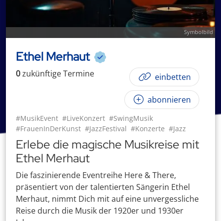
Symbolbild
Ethel Merhaut
0
zukünftige
Termin
e
einbetten
abonnieren
#MusikEvent
#LiveKonzert
#SwingMusik
#FrauenInDerKunst
#JazzFestival
#Konzerte
#Jazz
Erlebe die magische Musikreise mit
Ethel Merhaut
Die faszinierende Eventreihe Here & There,
präsentiert von der talentierten Sängerin Ethel
Merhaut, nimmt Dich mit auf eine unvergessliche
Reise durch die Musik der 1920er und 1930er