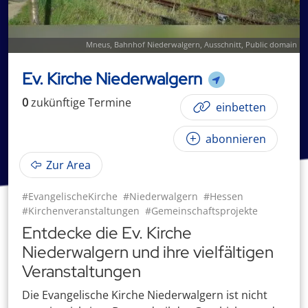
Mneus
,
Bahnhof Niederwalgern
, Ausschnitt, Public domain
Ev. Kirche Niederwalgern
0
zukünftige
Termin
e
einbetten
abonnieren
Zur Area
#EvangelischeKirche
#Niederwalgern
#Hessen
#Kirchenveranstaltungen
#Gemeinschaftsprojekte
Entdecke die Ev. Kirche
Niederwalgern und ihre vielfältigen
Veranstaltungen
Die Evangelische Kirche Niederwalgern ist nicht