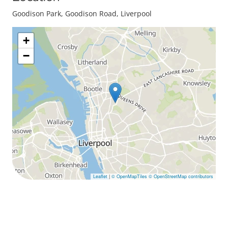
Goodison Park, Goodison Road, Liverpool
+
−
Leaflet
|
© OpenMapTiles
© OpenStreetMap contributors