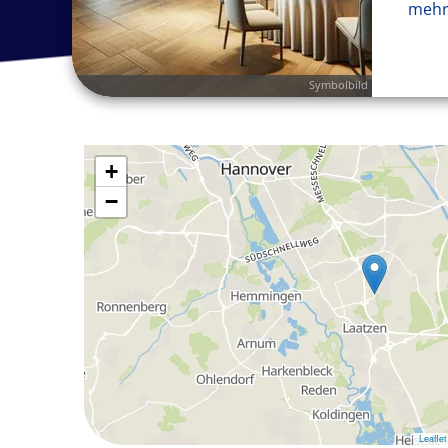
mehr
Symbolbild
+
−
Leaflet