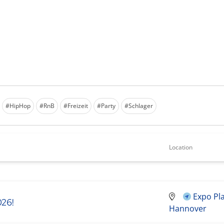
#HipHop
#RnB
#Freizeit
#Party
#Schlager
Location
Expo Pl
026!
Hannover