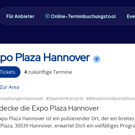
Für Anbieter
Online-Terminbuchungstool
Eve
po Plaza Hannover
Tickets
4
zukünftige
Termin
e
Zur Area
nstaltungenHannover
#OpenAirKonzerte
#MessenUndAusstellun
decke die Expo Plaza Hannover
xpo Plaza Hannover ist ein pulsierender Ort, der ein breite
Plaza, 30539 Hannover, erwartet Dich ein vielfältiges Progr