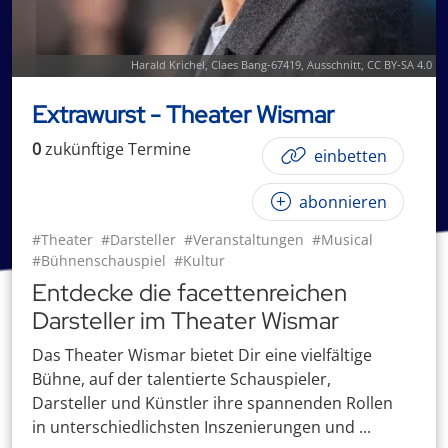
Harald Krichel
,
Claes Bang-67419
, Ausschnitt,
CC BY-SA 4.0
Extrawurst - Theater Wismar
0
zukünftige
Termin
e
einbetten
abonnieren
#Theater
#Darsteller
#Veranstaltungen
#Musical
#Bühnenschauspiel
#Kultur
Entdecke die facettenreichen
Darsteller im Theater Wismar
Das Theater Wismar bietet Dir eine vielfältige
Bühne, auf der talentierte Schauspieler,
Darsteller und Künstler ihre spannenden Rollen
in unterschiedlichsten Inszenierungen und ...