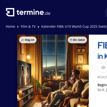
Home
Film & TV
Kalender FIBA U19 World Cup 2025 Switz
Mag ich
Bin dabei
FI
in
#DAZ
Begin
So 6. 