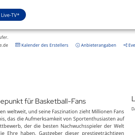
Live-TV*
ufer.
e.de
Kalender des Erstellers
Anbieterangaben
Eve
L
epunkt für Basketball-Fans
D
ten weltweit, und seine Faszination zieht Millionen Fans
nis, das die Aufmerksamkeit von Sportenthusiasten auf
ettbewerb, der die besten Nachwuchsspieler der Welt
ie Ehre haben, Gastgeber dieser prestigeträchtigen