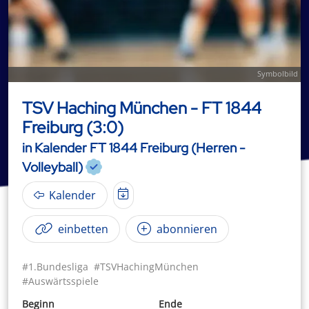
Symbolbild
TSV Haching München - FT 1844
Freiburg (3:0)
in Kalender FT 1844 Freiburg (Herren -
Volleyball)
Kalender
einbetten
abonnieren
#1.Bundesliga
#TSVHachingMünchen
#Auswärtsspiele
Beginn
Ende