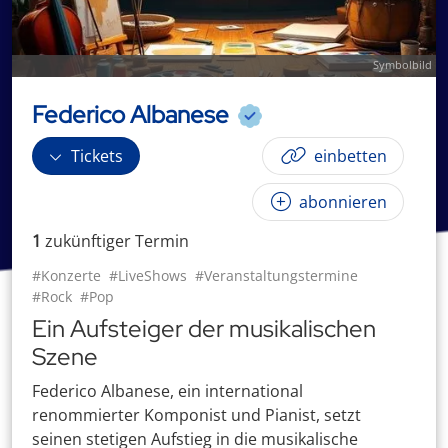
Symbolbild
Federico Albanese
Tickets
einbetten
abonnieren
1
zukünftige
r
Termin
#Konzerte
#LiveShows
#Veranstaltungstermine
#Rock
#Pop
Ein Aufsteiger der musikalischen
Szene
Federico Albanese, ein international
renommierter Komponist und Pianist, setzt
seinen stetigen Aufstieg in die musikalische