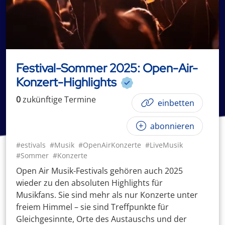
Festival-Sommer 2025: Open-Air-
Konzert-Highlights
0
zukünftige
Termin
e
einbetten
abonnieren
#estivals
#Musik
#OpenAirKonzerte
#LiveMusik
#Sommer
#Konzerte
Open Air Musik-Festivals gehören auch 2025
wieder zu den absoluten Highlights für
Musikfans. Sie sind mehr als nur Konzerte unter
freiem Himmel – sie sind Treffpunkte für
Gleichgesinnte, Orte des Austauschs und der